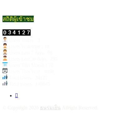
สถิติผู้เข้าชม
Users Today : 3
Users Yesterday : 18
Users Last 7 days : 98
Users Last 30 days : 295
Users This Month : 78
Users This Year : 1868
Total Users : 34127
Total views : 149645
© Copyright 2026
ธนร่มเย็น
Allright Reserved.