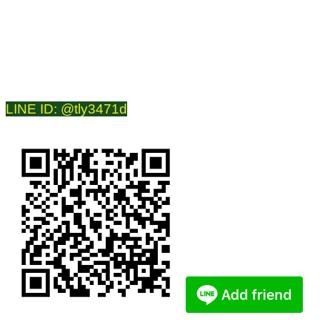
โทรศัพท์
099-186-9292
089-799-5611
084-709-3661
LINE ID
kd1462, @tly3471d
LINE ID: @tly3471d