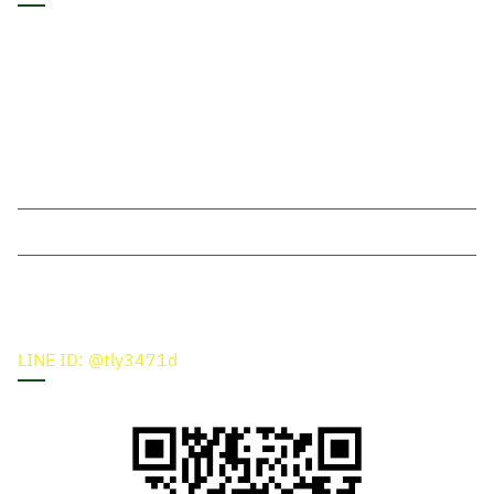
สำนักงานใหญ่
22 ซ.อนามัยงามเจริญ 31 แขวงท่าข้าม เขตบางขุนเทียน กทม. 10150
โทรศัพท์
099-186-9292
089-799-5611
084-709-3661
LINE ID
kd1462, @tly3471d
LINE ID: @tly3471d