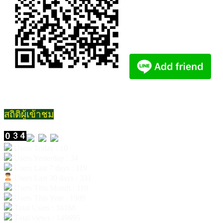
สถิติผู้เข้าชม
Users Today : 10
Users Yesterday : 34
Users Last 7 days : 119
Users Last 30 days : 331
Users This Month : 119
Users This Year : 1909
Total Users : 34168
Total views : 149695