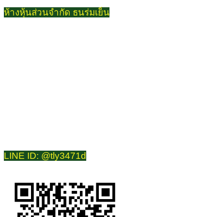
ห้างหุ้นส่วนจำกัด ธนร่มเย็น
สำนักงานใหญ่
22 ซ.อนามัยงามเจริญ 31 แขวงท่าข้าม เขตบางขุนเทียน กทม.
10150
โทรศัพท์
099-186-9292
089-799-5611
084-709-3661
LINE ID
kd1462, @tly3471d
LINE ID: @tly3471d