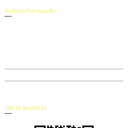
ห้างหุ้นส่วนจำกัด ธนร่มเย็น
สำนักงานใหญ่
22 ซ.อนามัยงามเจริญ 31 แขวงท่าข้าม เขตบางขุนเทียน กทม. 10150
โทรศัพท์
099-186-9292
089-799-5611
084-709-3661
LINE ID
kd1462, @tly3471d
LINE ID: @tly3471d